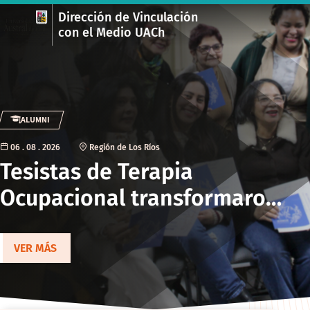
Dirección de Vinculación
con el Medio UACh
ALUMNI
06 . 08 . 2026
Región de Los Ríos
Tesistas de Terapia
Ocupacional transformaron
su investigación en libro
que visibiliza historias de
VER MÁS
mujeres migrantes de Los
Ríos