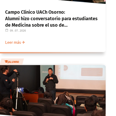
Campo Clínico UACh Osorno:
Alumni hizo conversatorio para estudiantes
de Medicina sobre el uso de
09 . 07 . 2026
la inteligencia artificial
Leer más
ALUMNI