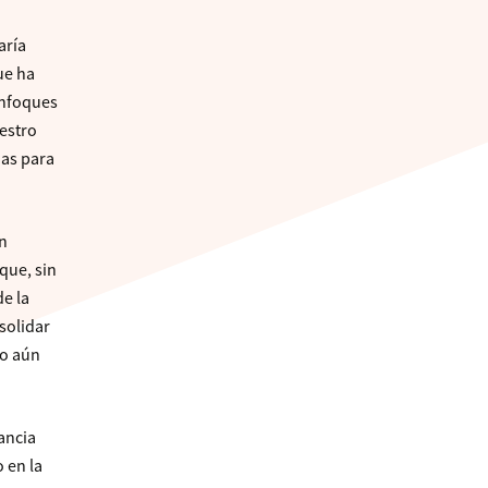
aría
ue ha
enfoques
uestro
ias para
an
que, sin
de la
solidar
to aún
ancia
 en la