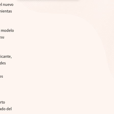
el nuevo
mientas
n modelo
 su
icante,
ades
os
a
rto
ado del