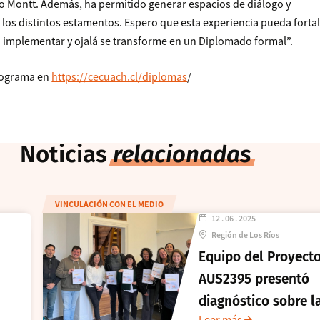
o Montt. Además, ha permitido generar espacios de diálogo y
 los distintos estamentos. Espero que esta experiencia pueda forta
 a implementar y ojalá se transforme en un Diplomado formal”.
rograma en
https://cecuach.cl/diplomas
/
Noticias
relacionadas
VINCULACIÓN CON EL MEDIO
12 . 06 . 2025
Región de Los Ríos
Equipo del Proyect
AUS2395 presentó
diagnóstico sobre l
Leer más