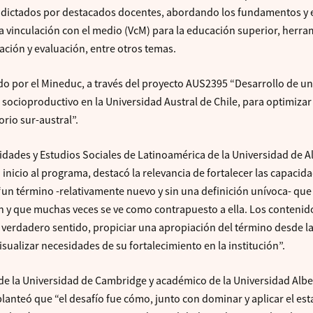
s dictados por destacados docentes, abordando los fundamentos y 
a vinculación con el medio (VcM) para la educación superior, herra
cación y evaluación, entre otros temas.
do por el Mineduc, a través del proyecto AUS2395 “Desarrollo de u
socioproductivo en la Universidad Austral de Chile, para optimizar
orio sur-austral”.
ades y Estudios Sociales de Latinoamérica de la Universidad de Al
inicio al programa, destacó la relevancia de fortalecer las capacid
 “un término -relativamente nuevo y sin una definición unívoca- que
n y que muchas veces se ve como contrapuesto a ella. Los contenid
 verdadero sentido, propiciar una apropiación del término desde l
isualizar necesidades de su fortalecimiento en la institución”.
 de la Universidad de Cambridge y académico de la Universidad Albe
planteó que “el desafío fue cómo, junto con dominar y aplicar el est