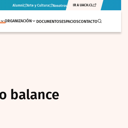
IR A UACH.CL
Alumni
Arte y Cultura
Nosotros
ORGANIZACIÓN
DOCUMENTOS
ESPACIOS
CONTACTO
vo balance