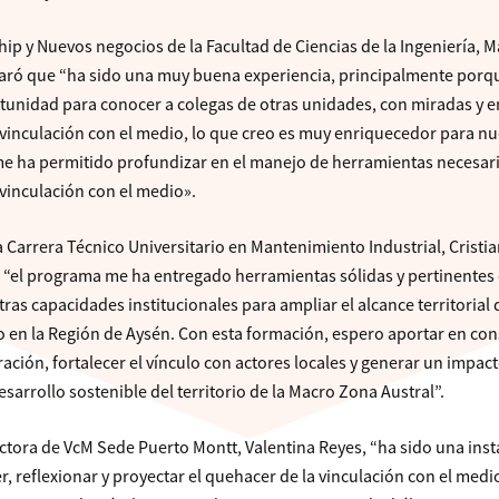
hip y Nuevos negocios de la Facultad de Ciencias de la Ingeniería, M
aró que “ha sido una muy buena experiencia, principalmente porq
tunidad para conocer a colegas de otras unidades, con miradas y 
la vinculación con el medio, lo que creo es muy enriquecedor para n
 me ha permitido profundizar en el manejo de herramientas necesar
 vinculación con el medio».
 la Carrera Técnico Universitario en Mantenimiento Industrial, Cristi
 “el programa me ha entregado herramientas sólidas y pertinentes 
as capacidades institucionales para ampliar el alcance territorial 
o en la Región de Aysén. Con esta formación, espero aportar en con
ación, fortalecer el vínculo con actores locales y generar un impac
desarrollo sostenible del territorio de la Macro Zona Austral”.
ectora de VcM Sede Puerto Montt, Valentina Reyes, “ha sido una inst
, reflexionar y proyectar el quehacer de la vinculación con el medio