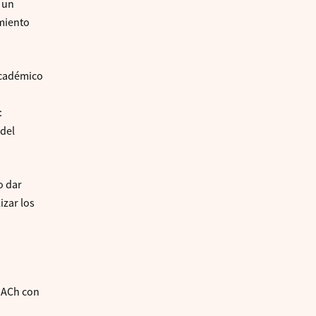
n un
imiento
 académico
:
 del
o dar
izar los
 UACh con