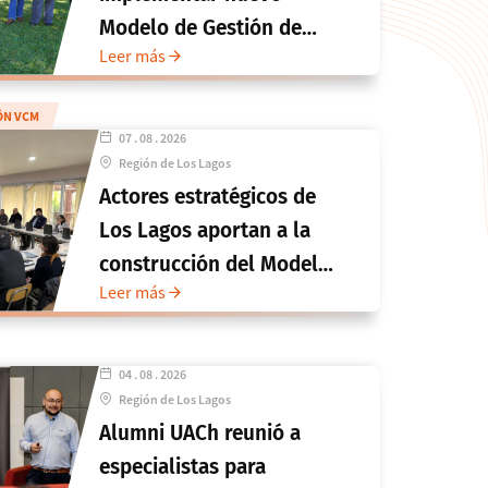
Modelo de Gestión de
Leer más
Vinculación con el Medio
ÓN VCM
07 . 08 . 2026
Región de Los Lagos
Actores estratégicos de
Los Lagos aportan a la
construcción del Modelo
Leer más
de Gestión de
Vinculación con el Medio
de la UACh
04 . 08 . 2026
Región de Los Lagos
Alumni UACh reunió a
especialistas para