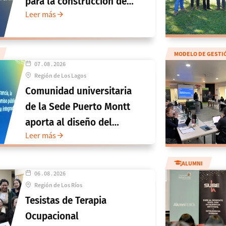
para la construcción del
Leer más
Modelo de Gestión de
Vinculación con el Medio
MODELO DE GESTI
07 . 08 . 2026
Región de Los Lagos
Comunidad universitaria
de la Sede Puerto Montt
aporta al diseño del
Leer más
Modelo de Gestión de
Vinculación con el Medio
ALUMNI
06 . 08 . 2026
Región de Los Ríos
Tesistas de Terapia
Ocupacional