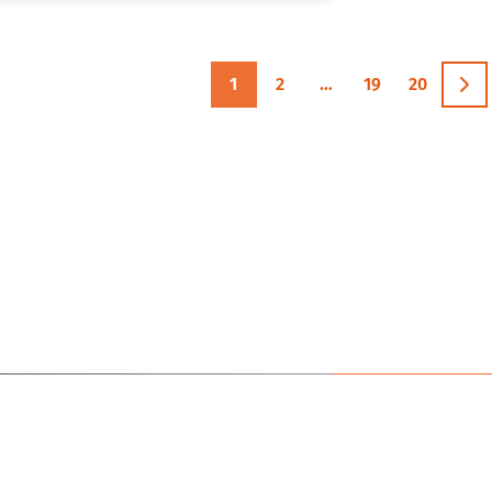
1
2
…
19
20
IZACIÓN
DOCUMENTOS
ESPACIOS
CONTACTO
Error:
Formulario de contact
 UNIDADES