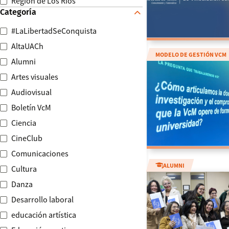
Región de Los Ríos
Categoría
#LaLibertadSeConquista
AltaUACh
MODELO DE GESTIÓN VCM
Alumni
Artes visuales
Audiovisual
Boletín VcM
Ciencia
CineClub
Comunicaciones
ALUMNI
Cultura
Danza
Desarrollo laboral
educación artística