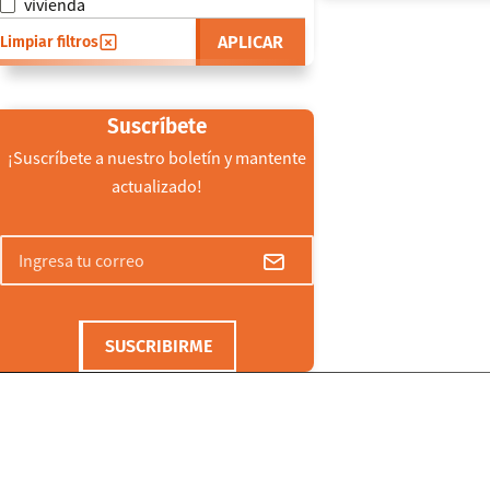
vivienda
APLICAR
Limpiar filtros
Suscríbete
¡Suscríbete a nuestro boletín y mantente
actualizado!
SUSCRIBIRME
CONTACTO
INICIO
ACTUALIDAD
ORGAN
Casa Luis Oyarzún, Yungay 800,
NOTICIAS
ÁREAS Y