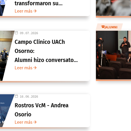
transformaron su
Leer más
investigación en libro
que visibiliza historias de
ALUMNI
mujeres migrantes de Los
09 . 07 . 2026
Ríos
Campo Clínico UACh
Osorno:
Alumni hizo conversatorio para
Leer más
estudiantes de
Medicina sobre el uso de
la inteligencia artificial
16 . 06 . 2026
Rostros VcM - Andrea
Osorio
Leer más