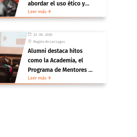
abordar el uso ético y
Leer más
legal de la inteligencia
artificial en salud
22 . 06 . 2026
Región de Los Lagos
Alumni destaca hitos
como la Academia, el
Programa de Mentores y
Leer más
la Encuesta 2026