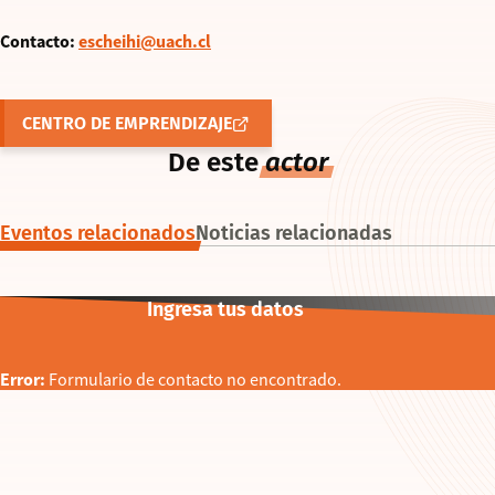
Contacto:
escheihi@uach.cl
CENTRO DE EMPRENDIZAJE
De este
actor
Eventos relacionados
Noticias relacionadas
Ingresa tus datos
ALUMNI
Error:
Formulario de contacto no encontrado.