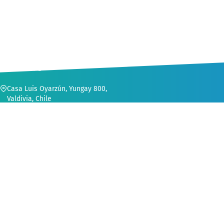
CONTACTO
Casa Luis Oyarzún, Yungay 800,
Valdivia, Chile
56 (63) 222 1552
secvinculacion@uach.cl