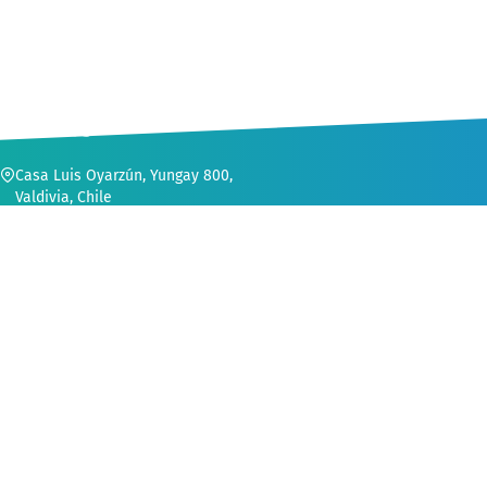
CONTACTO
Casa Luis Oyarzún, Yungay 800,
Valdivia, Chile
56 (63) 222 1552
secvinculacion@uach.cl