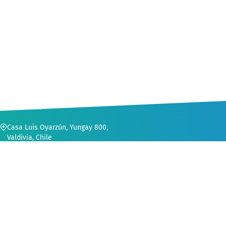
CONTACTO
Casa Luis Oyarzún, Yungay 800,
Valdivia, Chile
56 (63) 222 1552
secvinculacion@uach.cl