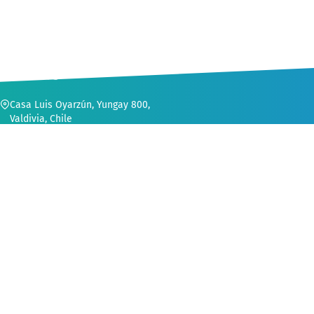
CONTACTO
Casa Luis Oyarzún, Yungay 800,
Valdivia, Chile
56 (63) 222 1552
secvinculacion@uach.cl