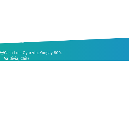
CONTACTO
Casa Luis Oyarzún, Yungay 800,
Valdivia, Chile
56 (63) 222 1552
secvinculacion@uach.cl