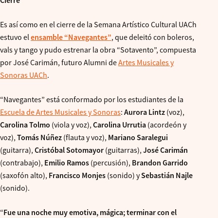
Cierre
Es así como en el cierre de la Semana Artístico Cultural UACh
estuvo el
ensamble “Navegantes”
, que deleitó con boleros,
vals y tango y pudo estrenar la obra “Sotavento”, compuesta
por José Carimán, futuro Alumni de
Artes Musicales y
Sonoras UACh
.
“Navegantes” está conformado por los estudiantes de la
Escuela de Artes Musicales y Sonoras
:
Aurora Lintz
(voz),
Carolina Tolmo
(viola y voz),
Carolina Urrutia
(acordeón y
voz),
Tomás Núñez
(flauta y voz),
Mariano Saralegui
(guitarra),
Cristóbal Sotomayor
(guitarras),
José Carimán
(contrabajo),
Emilio Ramos
(percusión),
Brandon Garrido
(saxofón alto),
Francisco Monjes
(sonido) y
Sebastián Najle
(sonido).
“
Fue una noche muy emotiva, mágica; terminar con el