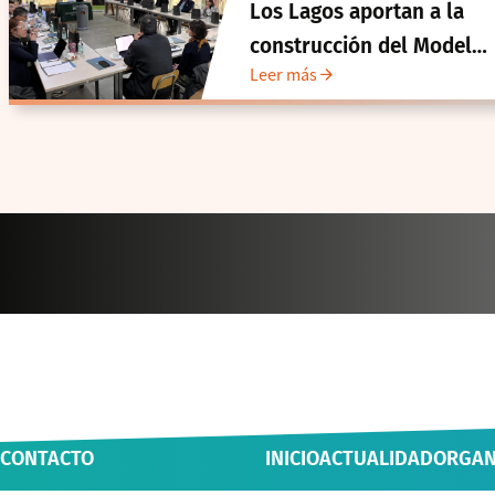
Los Lagos aportan a la
construcción del Modelo
Leer más
de Gestión de
Vinculación con el Medio
de la UACh
CONTACTO
INICIO
ACTUALIDAD
ORGAN