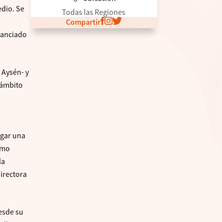
edio. Se
Todas las Regiones
Compartir
inanciado
 Aysén- y
 ámbito
egar una
omo
la
Directora
desde su