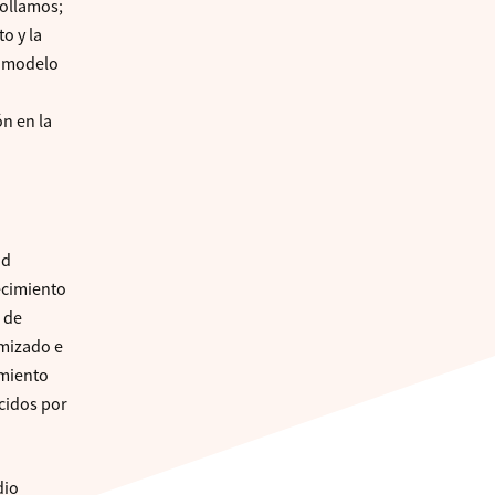
rollamos;
o y la
o modelo
n
ón en la
ad
lecimiento
 de
imizado e
amiento
ecidos por
dio