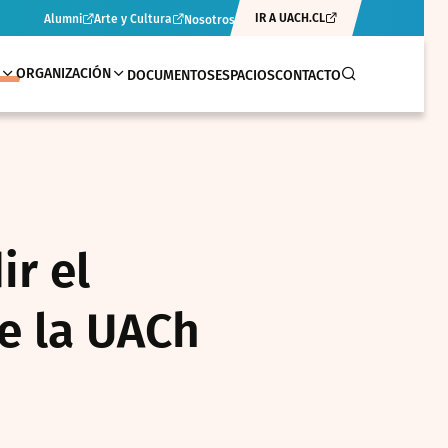
IR A UACH.CL
Alumni
Arte y Cultura
Nosotros
ORGANIZACIÓN
DOCUMENTOS
ESPACIOS
CONTACTO
r el
e la UACh