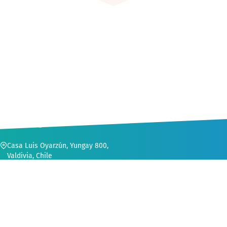
CONTACTO
Casa Luis Oyarzún, Yungay 800,
Valdivia, Chile
56 (63) 222 1552
secvinculacion@uach.cl