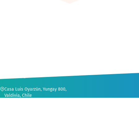
CONTACTO
Casa Luis Oyarzún, Yungay 800,
Valdivia, Chile
56 (63) 222 1552
secvinculacion@uach.cl