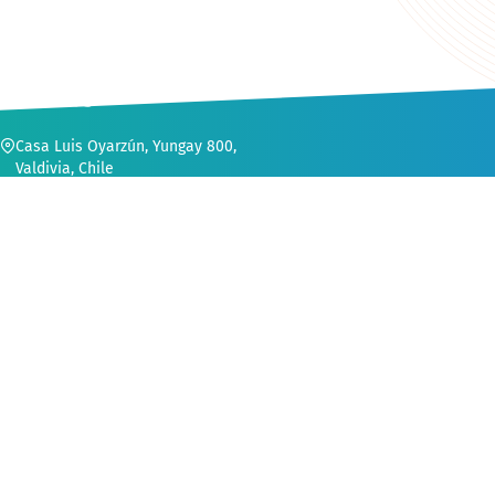
CONTACTO
Casa Luis Oyarzún, Yungay 800,
Valdivia, Chile
56 (63) 222 1552
secvinculacion@uach.cl