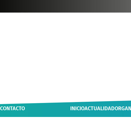
CONTACTO
INICIO
ACTUALIDAD
ORGAN
Casa Luis Oyarzún, Yungay 800,
NOTICIAS
ÁREAS Y
Valdivia, Chile
MULTIMEDIA
INICIAT