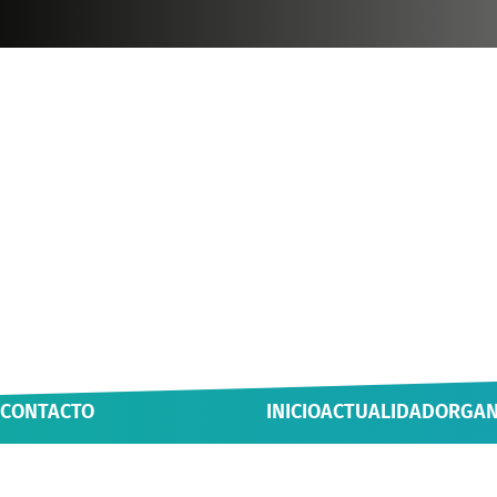
CONTACTO
INICIO
ACTUALIDAD
ORGAN
Casa Luis Oyarzún, Yungay 800,
NOTICIAS
ÁREAS Y
Valdivia, Chile
MULTIMEDIA
INICIAT