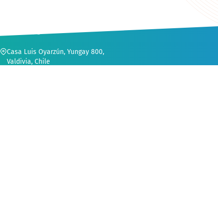
CONTACTO
Casa Luis Oyarzún, Yungay 800,
Valdivia, Chile
56 (63) 222 1552
secvinculacion@uach.cl