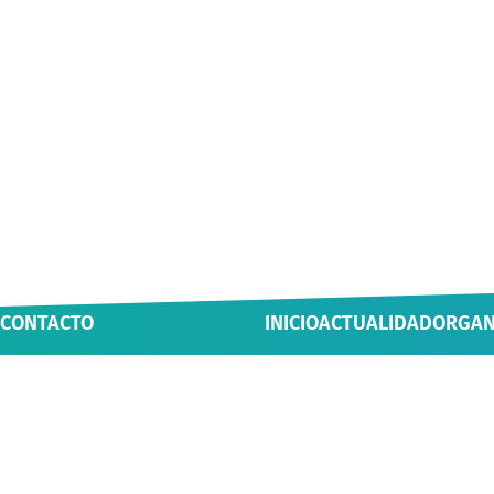
CONTACTO
INICIO
ACTUALIDAD
ORGAN
Casa Luis Oyarzún, Yungay 800,
NOTICIAS
ÁREAS Y
Valdivia, Chile
MULTIMEDIA
INICIAT
56 (63) 222 1552
AGENDA
secvinculacion@uach.cl
BOLETÍN VCM