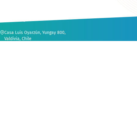
CONTACTO
Casa Luis Oyarzún, Yungay 800,
Valdivia, Chile
56 (63) 222 1552
secvinculacion@uach.cl