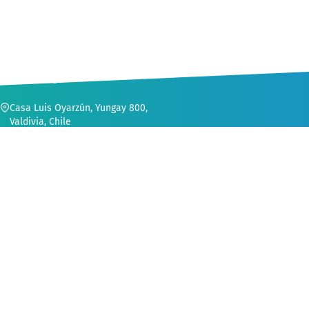
CONTACTO
Casa Luis Oyarzún, Yungay 800,
Valdivia, Chile
56 (63) 222 1552
secvinculacion@uach.cl