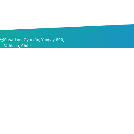
CONTACTO
Casa Luis Oyarzún, Yungay 800,
Valdivia, Chile
56 (63) 222 1552
secvinculacion@uach.cl