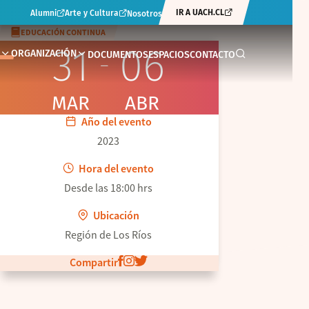
IR A UACH.CL
Alumni
Arte y Cultura
Nosotros
EDUCACIÓN CONTINUA
31
06
ORGANIZACIÓN
DOCUMENTOS
ESPACIOS
CONTACTO
MAR
ABR
Año del evento
2023
Hora del evento
Desde las 18:00 hrs
Ubicación
Región de Los Ríos
Compartir