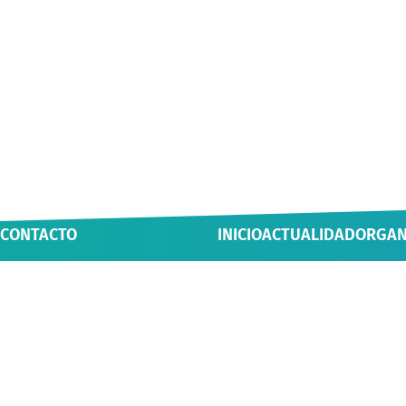
CONTACTO
INICIO
ACTUALIDAD
ORGAN
Casa Luis Oyarzún, Yungay 800,
NOTICIAS
ÁREAS Y
Valdivia, Chile
MULTIMEDIA
INICIAT
56 (63) 222 1552
AGENDA
secvinculacion@uach.cl
BOLETÍN VCM