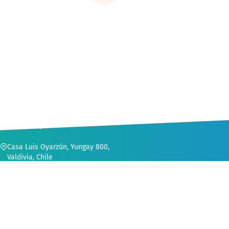
CONTACTO
Casa Luis Oyarzún, Yungay 800,
Valdivia, Chile
56 (63) 222 1552
secvinculacion@uach.cl