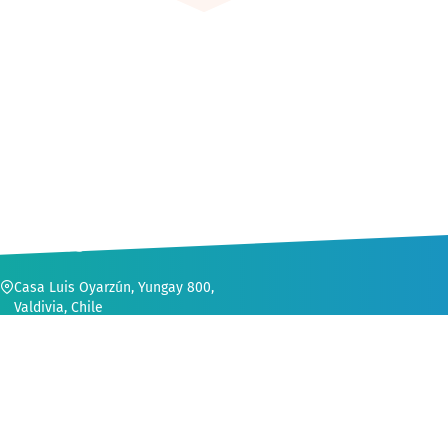
CONTACTO
Casa Luis Oyarzún, Yungay 800,
Valdivia, Chile
56 (63) 222 1552
secvinculacion@uach.cl