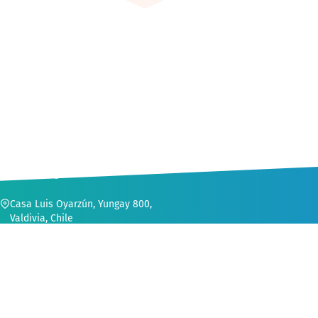
CONTACTO
Casa Luis Oyarzún, Yungay 800,
Valdivia, Chile
56 (63) 222 1552
secvinculacion@uach.cl