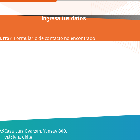
Ingresa tus datos
ALUMNI
Error:
Formulario de contacto no encontrado.
Tuna Novata UACh anuncia presentaciones
luego de un año de consolidación
CONTACTO
10 . 03 . 2026
Región de Los Ríos
Casa Luis Oyarzún, Yungay 800,
Valdivia, Chile
Leer más