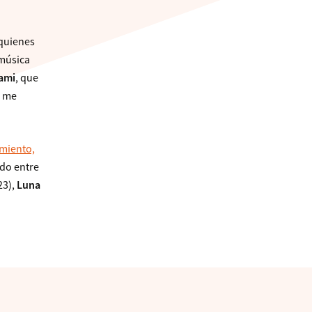
 quienes
 música
ami
, que
e me
amiento,
do entre
23),
Luna