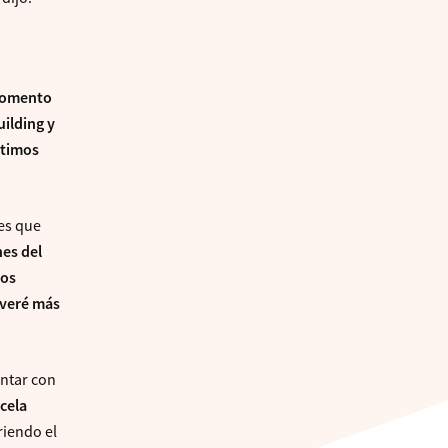
omento
ilding y
ltimos
res que
nes del
vos
 veré más
ontar con
cela
riendo el