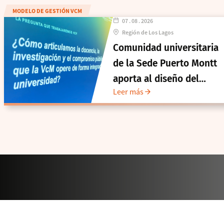
MODELO DE GESTIÓN VCM
07 . 08 . 2026
Región de Los Lagos
Comunidad universitaria
de la Sede Puerto Montt
aporta al diseño del
Leer más
Modelo de Gestión de
Vinculación con el Medio