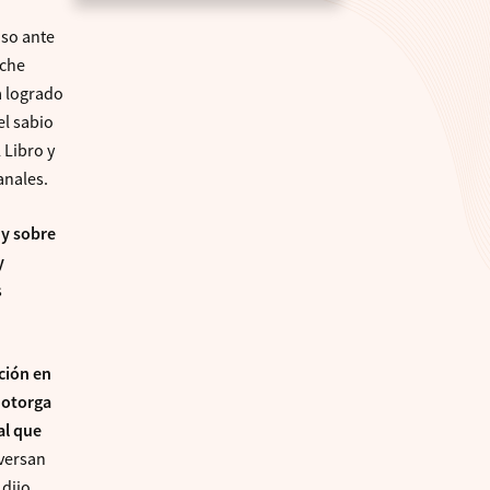
uso ante
uche
a logrado
el sabio
 Libro y
anales.
 y sobre
y
s
ción en
e otorga
al que
nversan
dijo.