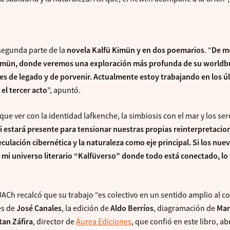
a segunda parte de la
novela Kalfü Kimün y en dos poemarios
. “
De m
 Kimün, donde veremos una exploración más profunda de su worldbu
jes de legado y de porvenir. Actualmente estoy trabajando en los ú
el tercer acto
”, apuntó.
ue ver con la identidad lafkenche, la simbiosis con el mar y los se
 fi estará presente para tensionar nuestras propias reinterpretacio
culación cibernética y la naturaleza como eje principal. Si los nue
mi universo literario “Kalfüverso” donde todo está conectado, lo
ACh recalcó que su trabajo “es colectivo en un sentido amplio al c
es de
José Canales
, la edición de
Aldo Berríos
, diagramación de
Mar
tan Záfira
, director de
Áurea Ediciones
, que confió en este libro, ab