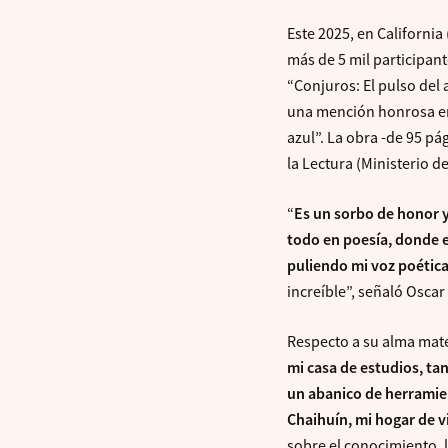
Este 2025, en California
más de 5 mil participan
“Conjuros: El pulso del
una mención honrosa en 
azul”. La obra -de 95 pá
la Lectura (Ministerio de
“
Es un sorbo de honor y
todo en poesía, donde e
puliendo mi voz poétic
increíble”, señaló Oscar
Respecto a su alma mate
mi casa de estudios, tan
un abanico de herramien
Chaihuín, mi hogar de v
sobre el conocimiento, l