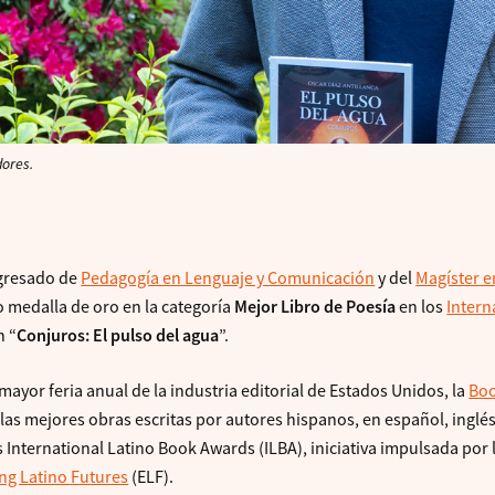
dores.
egresado de
Pedagogía en Lenguaje y Comunicación
y del
Magíster e
o medalla de oro en la categoría
Mejor Libro de Poesía
en los
Intern
n “
Conjuros: El pulso del agua
”.
mayor feria anual de la industria editorial de Estados Unidos, la
Bo
las mejores obras escritas por autores hispanos, en español, inglés
 International Latino Book Awards (ILBA), iniciativa impulsada por 
g Latino Futures
(ELF).