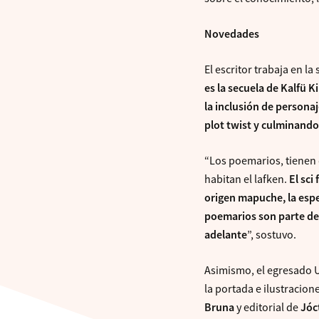
Novedades
El escritor trabaja en l
es la secuela de Kalfü
la inclusión de persona
plot twist y culminando 
“Los poemarios, tienen q
habitan el lafken.
El sci
origen mapuche, la espe
poemarios son parte de 
adelante
”, sostuvo.
Asimismo, el egresado U
la portada e ilustracion
Bruna
y editorial de
Jóc