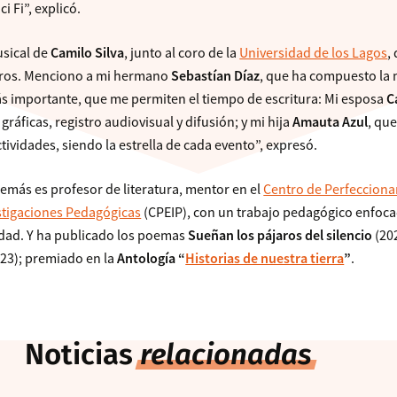
i Fi”, explicó.
usical de
Camilo Silva
, junto al coro de la
Universidad de los Lagos
,
uros. Menciono a mi hermano
Sebastían Díaz
, que ha compuesto la
ás importante, que me permiten el tiempo de escritura: Mi esposa
C
áficas, registro audiovisual y difusión; y mi hija
Amauta Azul
, qu
ividades, siendo la estrella de cada evento”, expresó.
demás es profesor de literatura, mentor en el
Centro de Perfeccion
stigaciones Pedagógicas
(CPEIP), con un trabajo pedagógico enfoca
lidad. Y ha publicado los poemas
Sueñan los pájaros del silencio
(20
23); premiado en la
Antología “
Historias de nuestra tierra
”
.
Noticias
relacionadas