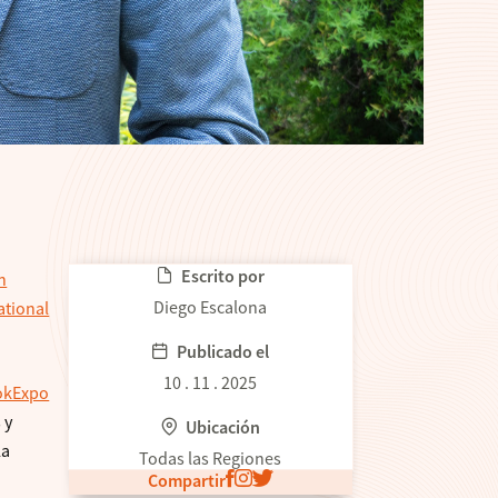
Escrito por
n
Diego Escalona
ational
Publicado el
10 . 11 . 2025
okExpo
 y
Ubicación
la
Todas las Regiones
Compartir