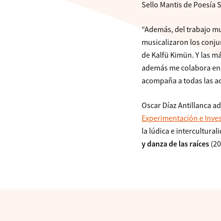
Sello Mantis de Poesía Sc
“Además, del trabajo m
musicalizaron los conj
de Kalfü Kimün. Y las m
además me colabora en gr
acompaña a todas las act
Oscar Díaz Antillanca a
Experimentación e Inve
la lúdica e intercultura
y danza de las raíces
(20