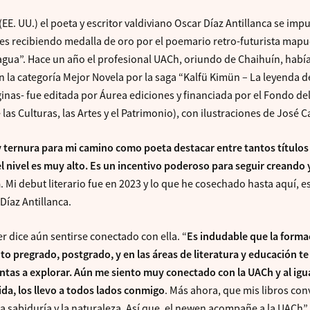
 (EE. UU.) el poeta y escritor valdiviano Oscar Díaz Antillanca se imp
tes recibiendo medalla de oro por el poemario retro-futurista map
 agua”. Hace un año el profesional UACh, oriundo de Chaihuín, habí
la categoría Mejor Novela por la saga “Kalfü Kimün – La leyenda d
ginas- fue editada por Áurea ediciones y financiada por el Fondo del
 las Culturas, las Artes y el Patrimonio), con ilustraciones de José C
 ternura para mi camino como poeta destacar entre tantos títulos
l nivel es muy alto. Es un incentivo poderoso para seguir creando 
a
. Mi debut literario fue en 2023 y lo que he cosechado hasta aquí, e
 Díaz Antillanca.
r dice aún sentirse conectado con ella. “
Es indudable que la forma
to pregrado, postgrado, y en las áreas de literatura y educación t
tas a explorar. Aún me siento muy conectado con la UACh y al igu
ida, los llevo a todos lados conmigo
. Más ahora, que mis libros co
a sabiduría y la naturaleza. Así que, el newen acompañe a la UACh”, 