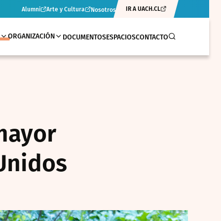
IR A UACH.CL
Alumni
Arte y Cultura
Nosotros
ORGANIZACIÓN
DOCUMENTOS
ESPACIOS
CONTACTO
 mayor
 Unidos