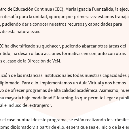
ntro de Educación Continua (CEC), María Ignacia Fuenzalida, la ejec
n desafío para la unidad, «porque por primera vez estamos trabaj
ón, pudiendo dar a conocer nuestros recursos y capacidades para
de esta naturaleza».
CEC ha diversificado su quehacer, pudiendo abarcar otras áreas del
ntido, ha desarrollado acciones formativas en conjunto con otras
el caso de la Dirección de VcM.
ción de las instancias institucionales todas nuestras capacidades 
diplomado. Para ello, implementamos un Aula Virtual y nos hemos
ivo de ofrecer programas de alta calidad académica. Asimismo, nue
su mayoría bajo modalidad E-learning, lo que permite llegar a públ
al e incluso del extranjero”.
 el caso puntual de este programa, se están realizando los trámite
como diplomado y, a partir de ello, espera que sea el inicio de la ej