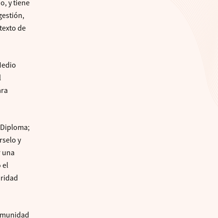
o, y tiene
gestión,
texto de
Medio
l
ara
l Diploma;
rselo y
r una
 el
oridad
 comunidad