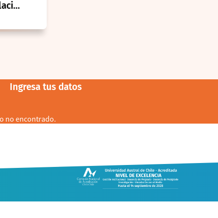
lación
 UACh
Ingresa tus datos
o no encontrado.