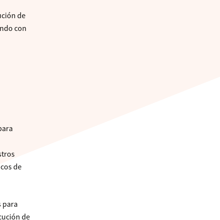
ución de
ando con
para
stros
icos de
s para
ecución de