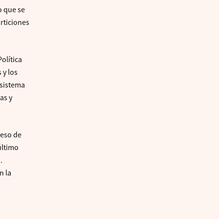
o que se
rticiones
Política
 y los
 sistema
as y
ceso de
último
.
n la