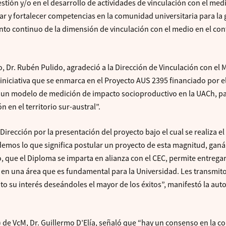
tión y/o en el desarrollo de actividades de vinculación con el medi
ar y fortalecer competencias en la comunidad universitaria para la 
to continuo de la dimensión de vinculación con el medio en el con
, Dr. Rubén Pulido, agradeció a la Dirección de Vinculación con el 
 iniciativa que se enmarca en el Proyecto AUS 2395 financiado por e
 un modelo de medición de impacto socioproductivo en la UACh, p
 en el territorio sur-austral”.
Dirección por la presentación del proyecto bajo el cual se realiza e
mos lo que significa postular un proyecto de esta magnitud, ganá
o, que el Diploma se imparta en alianza con el CEC, permite entrega
 en una área que es fundamental para la Universidad. Les transmito
cito su interés deseándoles el mayor de los éxitos”, manifestó la aut
(i) de VcM, Dr. Guillermo D’Elía, señaló que “hay un consenso en la