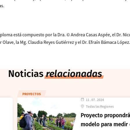
as.
iploma está compuesto por la Dra. © Andrea Casas Aspée, el Dr. Nico
er Olave, la Mg. Claudia Reyes Gutiérrez y el Dr. Efraín Bámaca López
Noticias
relacionadas
PROYECTOS
11 . 07 . 2024
Todas las Regiones
Proyecto propondrá
modelo para medir 