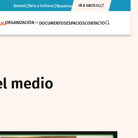
IR A UACH.CL
Alumni
Arte y Cultura
Nosotros
ORGANIZACIÓN
DOCUMENTOS
ESPACIOS
CONTACTO
el medio