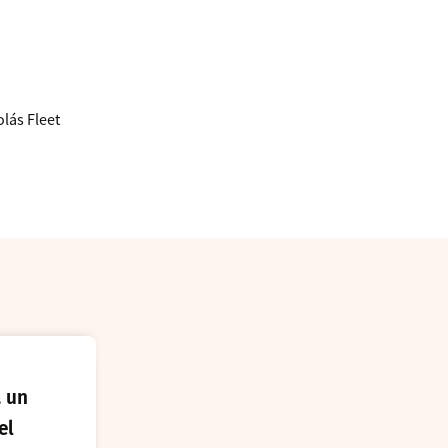
lás Fleet
.
 un
el