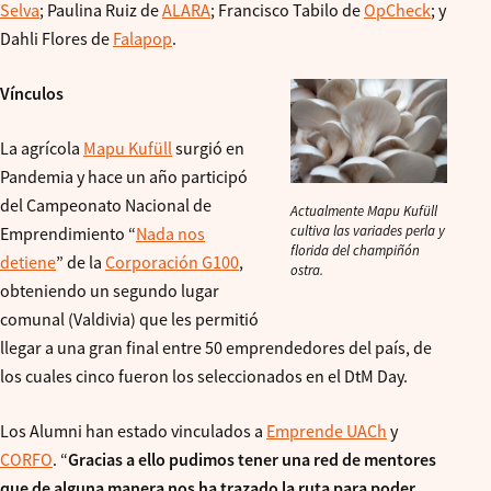
Selva
; Paulina Ruiz de
ALARA
; Francisco Tabilo de
OpCheck
; y
Dahli Flores de
Falapop
.
Vínculos
La agrícola
Mapu Kufüll
surgió en
Pandemia y hace un año participó
del Campeonato Nacional de
Actualmente Mapu Kufüll
cultiva las variades perla y
Emprendimiento “
Nada nos
florida del champiñón
detiene
” de la
Corporación G100
,
ostra.
obteniendo un segundo lugar
comunal (Valdivia) que les permitió
llegar a una gran final entre 50 emprendedores del país, de
los cuales cinco fueron los seleccionados en el DtM Day.
Los Alumni han estado vinculados a
Emprende UACh
y
CORFO
. “
Gracias a ello pudimos tener una red de mentores
que de alguna manera nos ha trazado la ruta para poder