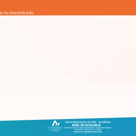
o no encontrado.
en
l en