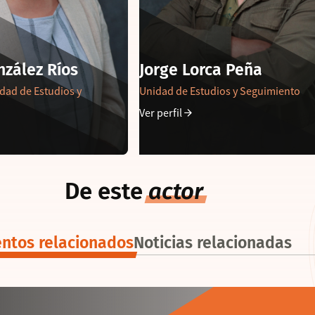
nzález Ríos
Jorge Lorca Peña
dad de Estudios y
Unidad de Estudios y Seguimiento
Ver perfil
De este
actor
ntos relacionados
Noticias relacionadas
ALUMNI
21 . 01 . 2026