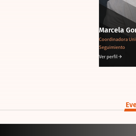
Marcela Go
Coordinadora Uni
Seguimiento
Ver perfil
Eve
ALUMNI
23 . 04 . 2026